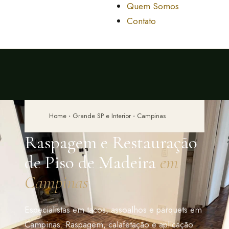
Quem Somos
Contato
Home
·
Grande SP e Interior
·
Campinas
Raspagem e Restauração
de Piso de Madeira
em
Campinas
Especialistas em tacos, assoalhos e parquets em
Campinas. Raspagem, calafetação e aplicação