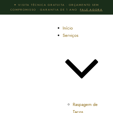
✦ VISITA TÉCNICA GRATUITA · ORÇAMENTO SEM
COMPROMISSO · GARANTIA DE 1 ANO ·
FALE AGORA
Início
Serviços
Raspagem de
Tacos