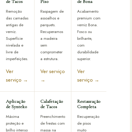
de Tacos
Piso
de Bona
Remoção
Raspagem de
Acabamento
das camadas
assoalhos e
premium com
antigas de
parquets.
verniz Bona.
verniz.
Recuperamos
Fosco ou
Superfície
a madeira
brilhante,
nivelada e
sem
com
livre de
comprometer
durabilidade
imperfeições.
a estrutura.
superior.
Ver
Ver serviço
Ver
serviço →
→
serviço →
Aplicação
Calafetação
Restauração
de Synteko
de Tacos
Completa
Máxima
Preenchimento
Recuperação
proteção e
de frestas com
de pisos
brilho intenso
massa na
muito