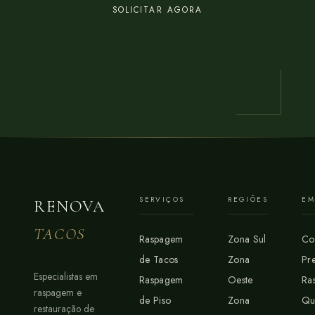
SOLICITAR AGORA
(11) 99849-5239
SERVIÇOS
REGIÕES
EM
RENOVA
TACOS
Raspagem
Zona Sul
Co
de Tacos
Zona
Pr
Especialistas em
Raspagem
Oeste
Ra
raspagem e
de Piso
Zona
Q
restauração de