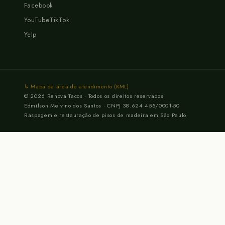
Facebook
YouTube
TikTok
Yelp
↳ Mapa da área de atendimento (KML)
© 2026 Renova Tacos · Todos os direitos reservados
Edmilson Melvino dos Santos · CNPJ 38.624.455/0001-50
Raspagem e restauração de pisos de madeira em São Paulo