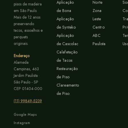
Aplicação
Norte
So
pisos de madeira
de Bona
Zona
C
em São Paulo.
Mais de 12 anos
Aplicação
Leste
Tr
preservando
de Synteko
Centro
Pr
tacos, assoalhos e
Aplicação
ABC
Te
parquets
originais.
de Cascolac
Paulista
Us
Calafetação
Endereço
de Tacos
Alameda
Restauração
Campinas, 463
Jardim Paulista ·
de Piso
São Paulo - SP
Clareamento
CEP 01404-000
de Piso
(11) 99849-5239
Google Maps
Instagram