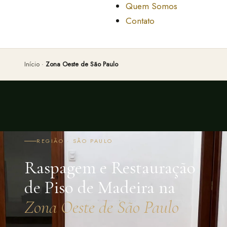
Quem Somos
Contato
Início
·
Zona Oeste de São Paulo
REGIÃO · SÃO PAULO
Raspagem e Restauração
de Piso de Madeira na
Zona Oeste de São Paulo