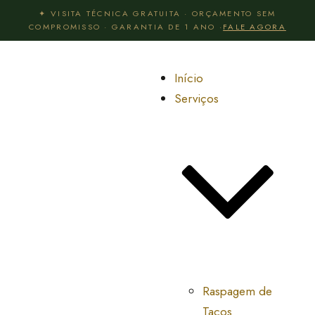
✦ VISITA TÉCNICA GRATUITA · ORÇAMENTO SEM
COMPROMISSO · GARANTIA DE 1 ANO ·
FALE AGORA
Início
Serviços
Raspagem de
Tacos