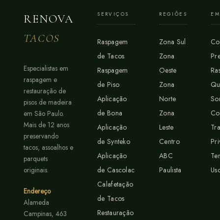
SERVIÇOS
REGIÕES
EM
RENOVA
TACOS
Raspagem
Zona Sul
Co
de Tacos
Zona
Pr
Especialistas em
Raspagem
Oeste
Ra
raspagem e
de Piso
Zona
Q
restauração de
Aplicação
Norte
So
pisos de madeira
de Bona
Zona
C
em São Paulo.
Mais de 12 anos
Aplicação
Leste
Tr
preservando
de Synteko
Centro
Pr
tacos, assoalhos e
Aplicação
ABC
Te
parquets
originais.
de Cascolac
Paulista
Us
Calafetação
Endereço
de Tacos
Alameda
Restauração
Campinas, 463